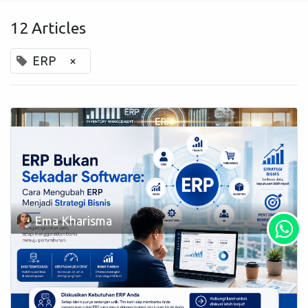
12 Articles
ERP
×
Ema Kharisma
Efisiensi Operasional di Era Digital
Dengan Peran ERP Untuk
Meningkatkan Kinerja Bisnis
Di era digital yang suda semakin berkembang pesat, teknologi